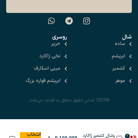
شال
روسری
ساده
حریر
ابریشم
نخی ژاکارد
کشمیر
مینی اسکارف
موهر
ابریشم قواره بزرگ
©2025 تمامی حقوق متعلق به لئونارد می‌باشد.
انتخاب
شال کشمیر ژاکارد
0