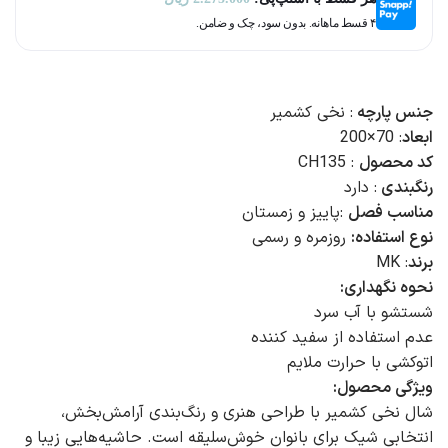
۴ قسط ماهانه. بدون سود، چک و ضامن.
جنس پارچه
: نخی کشمیر
ابعاد
: 70×200
کد محصول
: CH135
رنگبندی
: دارد
مناسب فصل
:پاییز و زمستان
نوع استفاده:
روزمره و رسمی
برند
: MK
نحوه نگهداری:
شستشو با آب سرد
عدم استفاده از سفید کننده
اتوکشی با حرارت ملایم
ویژگی محصول:
شال نخی کشمیر با طراحی هنری و رنگ‌بندی آرامش‌بخش،
انتخابی شیک برای بانوان خوش‌سلیقه است. حاشیه‌هایی زیبا و