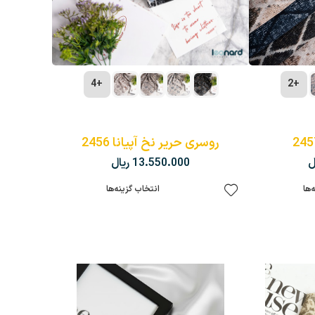
+4
+2
روس
روسری حریر نخ آپیانا 2456
ل
13.550.000
ریال
‌ها
انتخاب گزینه‌ها