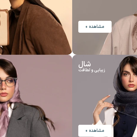
مشاهده »
شال
زیبایی و لطافت
مشاهده »