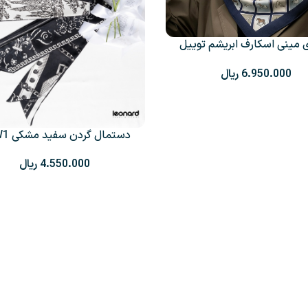
 مینی اسکارف ابریشم توییل
+4
2402
ریال
دستمال گردن سفید مشکی ABW1
ریال