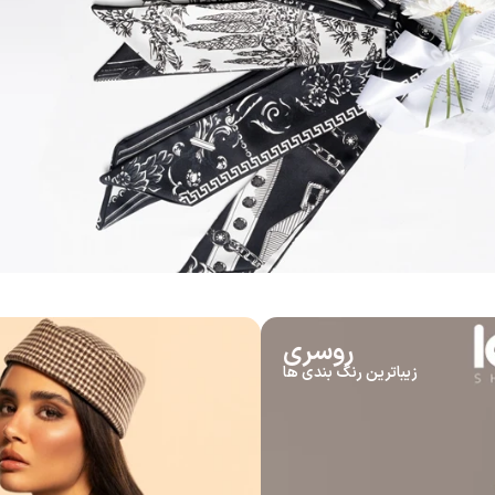
روسری
زیباترین رنگ بندی ها