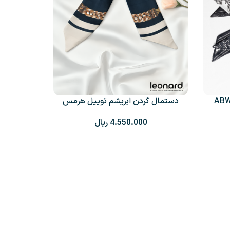
دستمال گردن ابریشم توییل هرمس
+2
لئونارد
ریال
دستمال گ