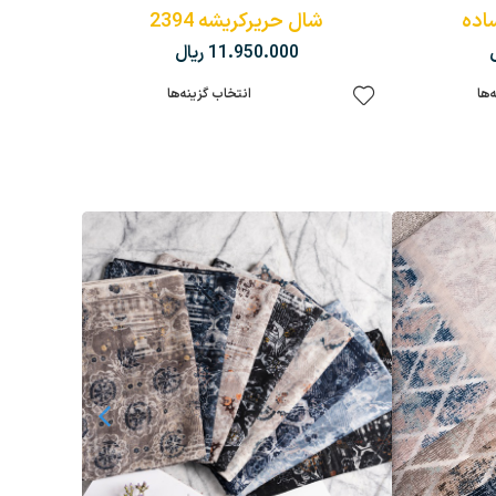
اده
شال حریرکریشه 2394
11.950.000
ریال
‌ها
انتخاب گزینه‌ها