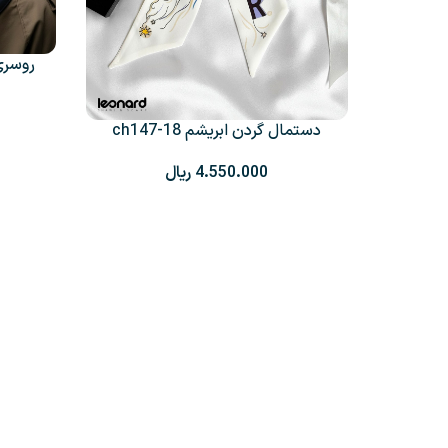
روسری
دستمال گردن ابریشم ch147-18
+5
ریال