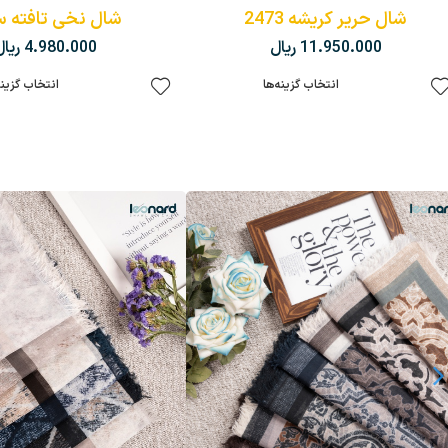
شال حریر کریشه 2473
شال نخی تافته س
11.950.000
ریال
4.980.000
ریال
انتخاب گزینه‌ها
انتخاب گزینه