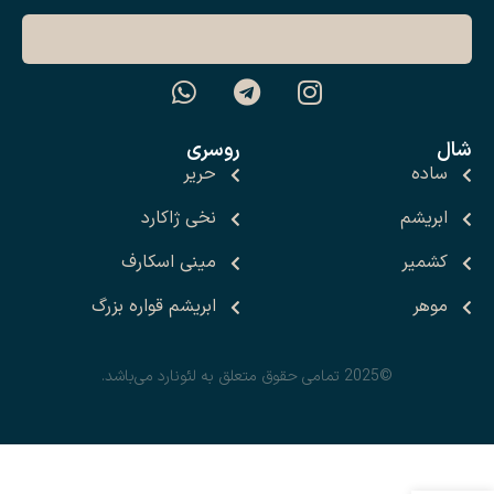
شال
روسری
ساده
حریر
ابریشم
نخی ژاکارد
کشمیر
مینی اسکارف
موهر
ابریشم قواره بزرگ
©2025 تمامی حقوق متعلق به لئونارد می‌باشد.