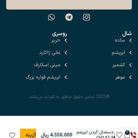
شال
روسری
ساده
حریر
ابریشم
نخی ژاکارد
کشمیر
مینی اسکارف
موهر
ابریشم قواره بزرگ
©2025 تمامی حقوق متعلق به لئونارد می‌باشد.
انتخاب
دستمال گردن ابریشم
0
گزینه