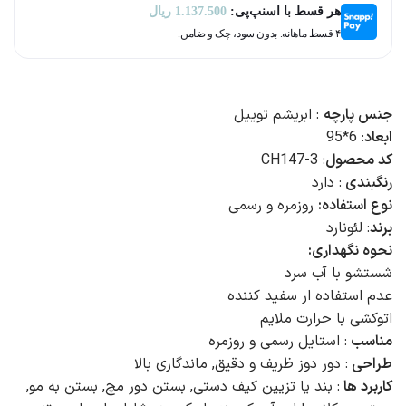
هر قسط با اسنپ‌پی:
1.137.500
ریال
۴ قسط ماهانه. بدون سود، چک و ضامن.
جنس پارچه
: ابریشم توییل
ابعاد
: 6*95
کد محصول
: CH147-3
رنگبندی
: دارد
نوع استفاده:
روزمره و رسمی
برند
: لئونارد
نحوه نگهداری:
شستشو با آب سرد
عدم استفاده ار سفید کننده
اتوکشی با حرارت ملایم
مناسب
: استایل رسمی و روزمره
طراحی
: دور دوز ظریف و دقیق, ماندگاری بالا
کاربرد ها
: بند یا تزیین کیف دستی, بستن دور مچ, بستن به مو,