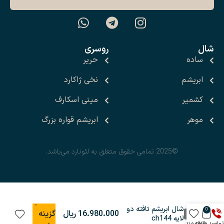
شال
روسری
ساده
حریر
ابریشم
نخی ژاکارد
کشمیر
مینی اسکارف
موهر
ابریشم قواره بزرگ
©2025 تمامی حقوق متعلق به لئونارد می‌باشد.
انتخاب
شال ابریشم تافته دو
0
گزینه
لایه ch144
تماس
سبد خرید
علاقه مندی