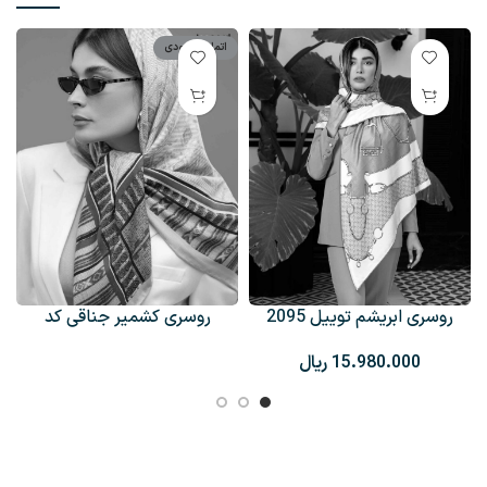
اتمام موجودی
روسری ابریشم توییل 2095
روسری کشمیر جناقی کد
+3
۲۱۶۴
ریال