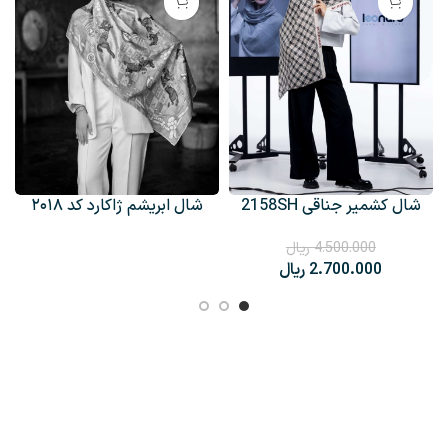
شال کشمیر جناقی 2158SH
شال ابریشم ژاکارد کد ۲۰۱۸
4.500.000
ریال
2.700.000
ریال