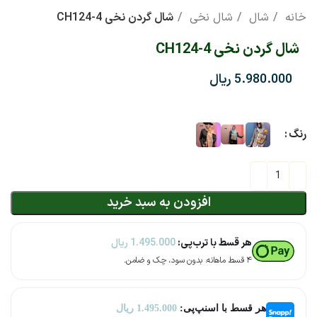
خانه
شال
شال نخی
شال گردن نخی CH124-4
شال گردن نخی CH124-4
ریال
رنگ
افزودن به سبد خرید
هر قسط با ترب‌پی:
1.495.000
ریال
۴ قسط ماهانه. بدون سود، چک و ضامن.
هر قسط با اسنپ‌پی:
1.495.000
ریال