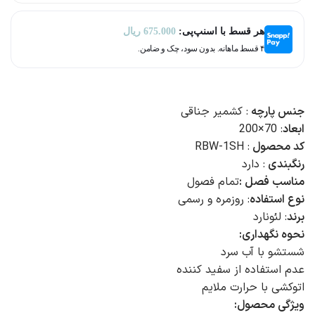
هر قسط با اسنپ‌پی:
675.000
ریال
۴ قسط ماهانه. بدون سود، چک و ضامن.
جنس پارچه
: کشمیر جناقی
ابعاد
: 70×200
کد محصول
: RBW-1SH
رنگبندی
: دارد
مناسب فصل :
تمام فصول
نوع استفاده
: روزمره و رسمی
برند
: لئونارد
نحوه نگهداری:
شستشو با آب سرد
عدم استفاده از سفید کننده
اتوکشی با حرارت ملایم
ویژگی محصول: