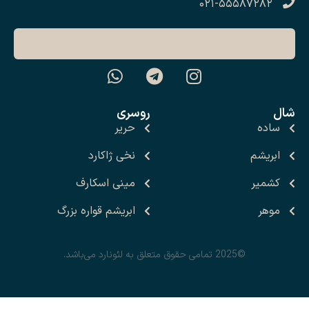
۰۲۱-۵۵۵۸۷۲۸۲
شال
روسری
ساده
حریر
ابریشم
نخی ژاکارد
کشمیر
مینی اسکارف
موهر
ابریشم قواره بزرگ
©2025 تمامی حقوق متعلق به لئونارد می‌باشد.