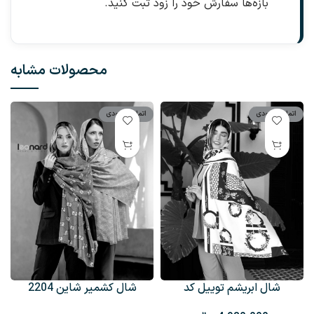
بازه‌ها سفارش خود را زود ثبت کنید.
محصولات مشابه
اتمام موجودی
اتمام موجودی
شال ابریشم توییل کد
شال کشمیر شاین 2204
+3
2062sh