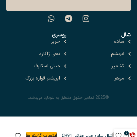
شال
روسری
ساده
حریر
ابریشم
نخی ژاکارد
کشمیر
مینی اسکارف
موهر
ابریشم قواره بزرگ
©2025 تمامی حقوق متعلق به لئونارد می‌باشد.
0
انتخاب گزینه ها
شال ساده حریر جناقی CH91