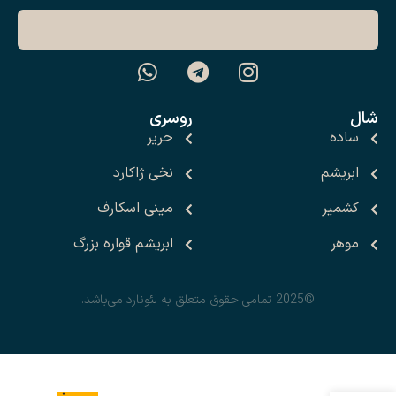
شال
روسری
ساده
حریر
ابریشم
نخی ژاکارد
کشمیر
مینی اسکارف
موهر
ابریشم قواره بزرگ
©2025 تمامی حقوق متعلق به لئونارد می‌باشد.
انتخاب