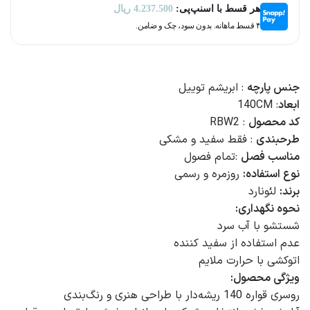
هر قسط با اسنپ‌پی:
4.237.500
ریال
۴ قسط ماهانه. بدون سود، چک و ضامن.
جنس پارچه
: ابریشم توییل
ابعاد
: 140CM
کد محصول
: RBW2
طرحبندی
: فقط سفید و مشکی
مناسب فصل
:تمام فصول
نوع استفاده:
روزمره و رسمی
برند:
لئونارد
نحوه نگهداری:
شستشو با آب سرد
عدم استفاده از سفید کننده
اتوکشی با حرارت ملایم
ویژگی محصول:
روسری قواره 140 ریشه‌دار با طراحی هنری و رنگ‌بندی