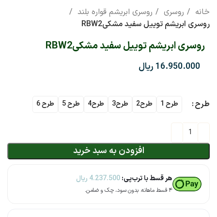
خانه
روسری
روسری ابریشم قواره بلند
روسری ابریشم توییل سفید مشکیRBW2
روسری ابریشم توییل سفید مشکیRBW2
ریال
طرح
طرح 1
طرح2
طرح3
طرح4
طرح 5
طرح 6
افزودن به سبد خرید
هر قسط با ترب‌پی:
4.237.500
ریال
۴ قسط ماهانه. بدون سود، چک و ضامن.