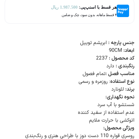
هر قسط با اسنپ‌پی:
1.987.500
ریال
۴ قسط ماهانه. بدون سود، چک و ضامن.
جنس پارچه :
ابریشم توییل
ابعاد:
90CM
کد محصول :
2237
رنگبندی :
دارد
مناسب فصل :
تمام فصول
نوع استفاده
: روزمره و رسمی
برند:
لئونارد
نحوه نگهداری:
شستشو با آب سرد
عدم استفاده از سفید کننده
اتوکشی با حرارت ملایم
ویژگی محصول:
روسری قواره 110 دست دوز با طراحی هنری و رنگ‌بندی