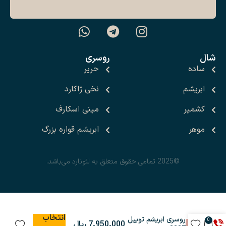
شال
روسری
ساده
حریر
ابریشم
نخی ژاکارد
کشمیر
مینی اسکارف
موهر
ابریشم قواره بزرگ
©2025 تمامی حقوق متعلق به لئونارد می‌باشد.
انتخاب
روسری ابریشم توییل
0