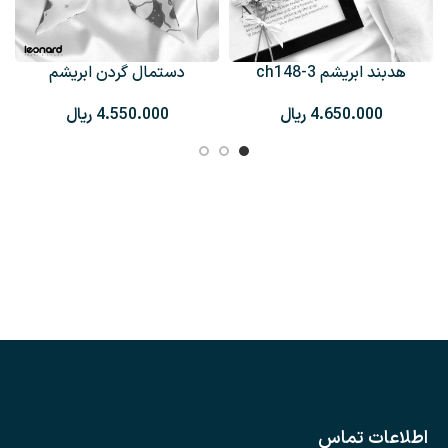
هدبند ابریشم ch148-3
دستمال گردن ابریشم
CH147-7
ریال
ریال
اطلاعات تماس